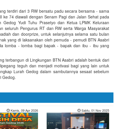
ng terdiri dari 3 RW bersatu padu secara bersama - sama
I ke 74 diawali dengan Senam Pagi dan Jalan Sehat pada
urah Gedog Yudi Tuhu Prasetyo dan Ketua LPMK Keluraan
n seluruh Pengurus RT dan RW serta Warga Masyarakat
iah dan doorprize, untuk selanjutnya selama satu bulan
nak yang di laksanakan oleh pemuda - pemudi BTN Asabri
da lomba - lomba bagi bapak - bapak dan ibu - ibu yang
 terbangun di Lingkungan BTN Asabri adalah bentuk dari
ipegang teguh dan menjadi motivasi bagi yang lain untuk
 ungkap Lurah Gedog dalam sambutannya sesaat sebelum
i Gedog.
Kamis, 09 Apr 2026
Sabtu, 01 Nov 2025