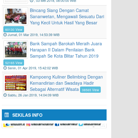
, 03 Mei 2018, 08:00:00 WIB
Bincang Siang Dengan Camat
Sananwetan, Mengawali Sesuatu Dari
Yang Kecil Untuk Hasil Yang Besar
60130 View
Jumat, 01 Mar 2019, 14:53:39 WIB
Bank Sampah Barokah Meraih Juara
Harapan II Dalam Penilaian Bank
Sampah Se Kota Blitar Tahun 2019
52165 View
Senin, 01 Apr 2019, 15:42:02 WIB
Kampoeng Kuliner Belimbing Dengan
Kemandirian dan Swadaya Hadir
Sebagai Alternatif Wisata
38565 View
Sabtu, 26 Jan 2019, 14:04:09 WIB
SEKILAS INFO