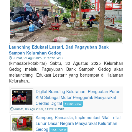
Launching Edukasi Lestari, Dari Pagayuban Bank
Sampah Kelurahan Gedog
Jumat, 29 Agu 2025, 11:15:51 WIB
(kimasabrikotablitar) Sabtu, 30 Agustus 2025 Kelurahan
Gedog melalui Paguyuban Bank Sampah Gedog akan
melaunching "Edukasi Lestari" yang bertempat di Halaman
Kelurahan...
Digital Branding Kelurahan, Penguatan Peran
KIM Sebagai Motor Penggerak Masyarakat
Cerdas Digital
12563 View
Jumat, 08 Agu 2025, 11:29:00 WIB
Kampung Pancasila, Implementasi Nilai - nilai
Luhur Dasar Negara Masyarakat Kelurahan