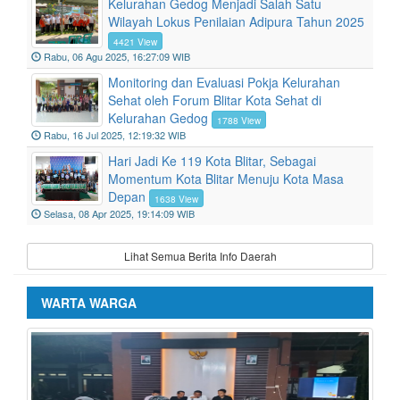
Kelurahan Gedog Menjadi Salah Satu
Wilayah Lokus Penilaian Adipura Tahun 2025
4421 View
Rabu, 06 Agu 2025, 16:27:09 WIB
Monitoring dan Evaluasi Pokja Kelurahan
Sehat oleh Forum Blitar Kota Sehat di
Kelurahan Gedog
1788 View
Rabu, 16 Jul 2025, 12:19:32 WIB
Hari Jadi Ke 119 Kota Blitar, Sebagai
Momentum Kota Blitar Menuju Kota Masa
Depan
1638 View
Selasa, 08 Apr 2025, 19:14:09 WIB
Lihat Semua Berita Info Daerah
WARTA WARGA