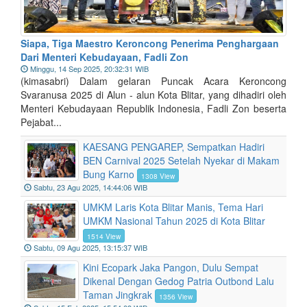
Siapa, Tiga Maestro Keroncong Penerima Penghargaan
Dari Menteri Kebudayaan, Fadli Zon
Minggu, 14 Sep 2025, 20:32:31 WIB
(kimasabri) Dalam gelaran Puncak Acara Keroncong
Svaranusa 2025 di Alun - alun Kota Blitar, yang dihadiri oleh
Menteri Kebudayaan Republik Indonesia, Fadli Zon beserta
Pejabat...
KAESANG PENGAREP, Sempatkan Hadiri
BEN Carnival 2025 Setelah Nyekar di Makam
Bung Karno
1308 View
Sabtu, 23 Agu 2025, 14:44:06 WIB
UMKM Laris Kota Blitar Manis, Tema Hari
UMKM Nasional Tahun 2025 di Kota Blitar
1514 View
Sabtu, 09 Agu 2025, 13:15:37 WIB
Kini Ecopark Jaka Pangon, Dulu Sempat
Dikenal Dengan Gedog Patria Outbond Lalu