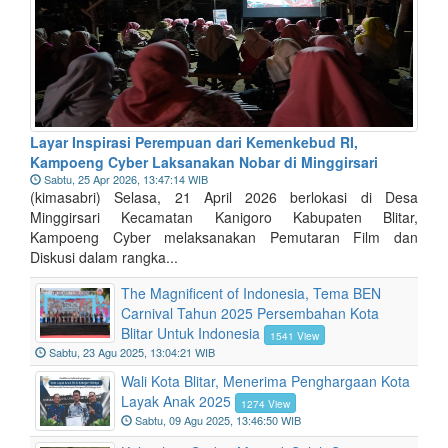
Layar Inspirasi Perempuan dari Kemenkebud RI,
Kampoeng Cyber Laksanakan Nobar di Minggirsari
Sabtu, 25 Apr 2026, 13:47:14 WIB
(kimasabri) Selasa, 21 April 2026 berlokasi di Desa
Minggirsari Kecamatan Kanigoro Kabupaten Blitar,
Kampoeng Cyber melaksanakan Pemutaran Film dan
Diskusi dalam rangka...
The Magnificent of Indonesia, Tema BEN
Carnival Tahun 2025 Persembahan Kota
Blitar Untuk Indonesia
1541 View
Sabtu, 23 Agu 2025, 13:04:21 WIB
Wali Kota Blitar, Menerima Penghargaan Kota
Layak Anak 2025
1274 View
Sabtu, 09 Agu 2025, 13:46:50 WIB