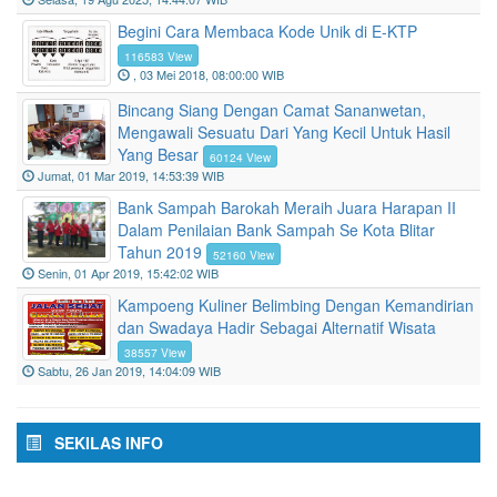
127156 View
Selasa, 19 Agu 2025, 14:44:07 WIB
Begini Cara Membaca Kode Unik di E-KTP
116583 View
, 03 Mei 2018, 08:00:00 WIB
Bincang Siang Dengan Camat Sananwetan,
Mengawali Sesuatu Dari Yang Kecil Untuk Hasil
Yang Besar
60124 View
Jumat, 01 Mar 2019, 14:53:39 WIB
Bank Sampah Barokah Meraih Juara Harapan II
Dalam Penilaian Bank Sampah Se Kota Blitar
Tahun 2019
52160 View
Senin, 01 Apr 2019, 15:42:02 WIB
Kampoeng Kuliner Belimbing Dengan Kemandirian
dan Swadaya Hadir Sebagai Alternatif Wisata
38557 View
Sabtu, 26 Jan 2019, 14:04:09 WIB
SEKILAS INFO