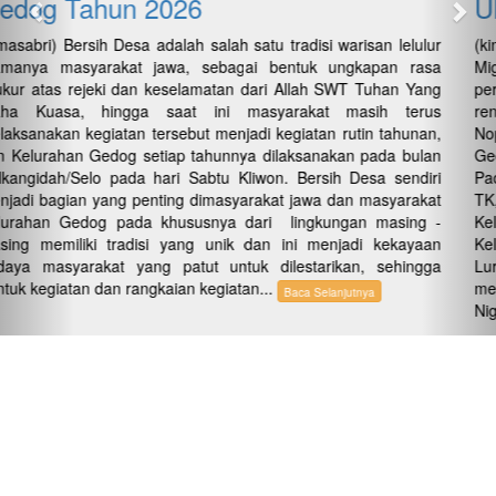
UMKM Kelurahan Gedog
(kimasabrikotablitar) Jum' at (31/10/2023) bertempat di Aula Tuhu
Miguna Kelurahan Gedog, dilaksanakan rapat koordinasi
persiapan pelaksanaan Katamso Night Kuliner 2025, yang
rencana akan dilaksanakan pada Jum' at s/d Sabtu (7-8
Nopember 2025) berlokasi di Jalan Brigjen Katamso Lingkungan
Gedog, Kelurahan Gedog Kecamatan Sananwetan Kota Blitar.
Pada rapat koordinasi tersebut melibatkan lembaga pendidikan
TK, SD dan SMP yang ada di wilayah Kelurahan Gedog, Koperasi
Kelurahan Merah Putih Gedog, Ketua RW dan Lembaga
Kelurahan lainnya, hadir Lurah Gedog didampingi Sekretaris
Lurah Gedog dan Ketua LPMK Kelurahan Gedog, untuk
memantapkan konsep acara dan rundown kegiatan Katamso
Night...
Baca Selanjutnya