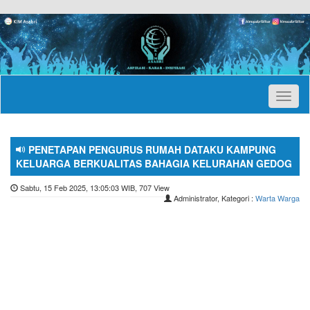
Toggl
naviga
PENETAPAN PENGURUS RUMAH DATAKU KAMPUNG
KELUARGA BERKUALITAS BAHAGIA KELURAHAN GEDOG
Sabtu, 15 Feb 2025, 13:05:03 WIB, 707 View
Administrator, Kategori :
Warta Warga