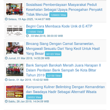
Sosialisasi Pemberdayaan Masyarakat Peduli
Kesehatan Sebagai Upaya Pencegahan Penyakit
Tidak Menular
126800 View
Selasa, 19 Agu 2025, 14:44:07 WIB
Begini Cara Membaca Kode Unik di E-KTP
116580 View
, 03 Mei 2018, 08:00:00 WIB
Bincang Siang Dengan Camat Sananwetan,
Mengawali Sesuatu Dari Yang Kecil Untuk Hasil
Yang Besar
60123 View
Jumat, 01 Mar 2019, 14:53:39 WIB
Bank Sampah Barokah Meraih Juara Harapan II
Dalam Penilaian Bank Sampah Se Kota Blitar
Tahun 2019
52159 View
Senin, 01 Apr 2019, 15:42:02 WIB
Kampoeng Kuliner Belimbing Dengan Kemandirian
dan Swadaya Hadir Sebagai Alternatif Wisata
38553 View
Sabtu, 26 Jan 2019, 14:04:09 WIB