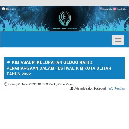
Toggl
naviga
KIM ASABRI KELURAHAN GEDOG RAIH 2
PENGHARGAAN DALAM FESTIVAL KIM KOTA BLITAR
TAHUN 2022
Senin, 28 Nov 2022, 16:32:30 WIB, 2714 View
Administrator, Kategori :
Info Penting